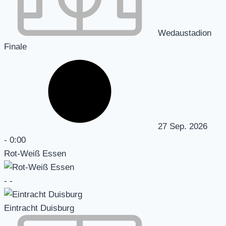
Wedaustadion
Finale
27 Sep. 2026
-
0:00
Rot-Weiß Essen
-
-
Eintracht Duisburg