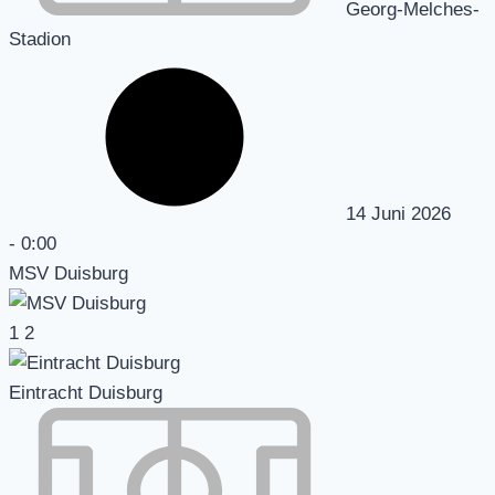
Georg-Melches-
Stadion
14 Juni 2026
-
0:00
MSV Duisburg
1
2
Eintracht Duisburg