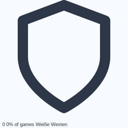
0
0% of games
Weiße Westen