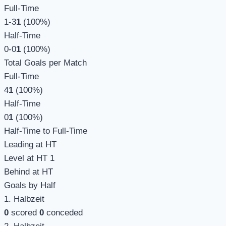
Full-Time
1-3
1
(100%)
Half-Time
0-0
1
(100%)
Total Goals per Match
Full-Time
4
1
(100%)
Half-Time
0
1
(100%)
Half-Time to Full-Time
Leading at HT
Level at HT
1
Behind at HT
Goals by Half
1. Halbzeit
0
scored
0
conceded