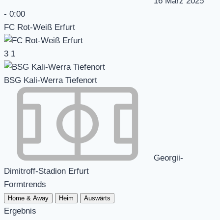
16 März 2025
-
0:00
FC Rot-Weiß Erfurt
3
1
BSG Kali-Werra Tiefenort
Georgii-
Dimitroff-Stadion Erfurt
Formtrends
Home & Away
Heim
Auswärts
Ergebnis