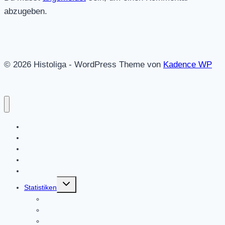
abzugeben.
© 2026 Histoliga - WordPress Theme von
Kadence WP
Startseite
Mitmachen!
Regeln
Alle Wettbewerbe
Des Spielleiters Tipp
Untermenü
Statistiken
umschalten
Kuriositäten
Wer hat was gewonnen?
Trainerranking