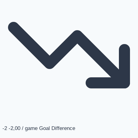
-2
-2,00 / game
Goal Difference