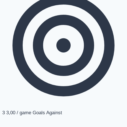
3
3,00 / game
Goals Against