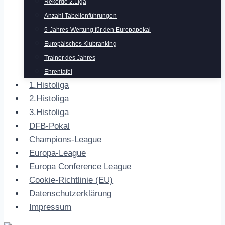
Rekorde 2.Liga
Anzahl Tabellenführungen
5-Jahres-Wertung für den Europapokal
Europäisches Klubranking
Trainer des Jahres
Ehrentafel
1.Histoliga
2.Histoliga
3.Histoliga
DFB-Pokal
Champions-League
Europa-League
Europa Conference League
Cookie-Richtlinie (EU)
Datenschutzerklärung
Impressum