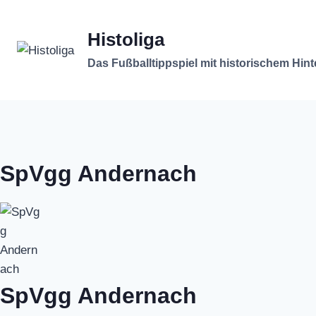
Zum
Inhalt
Histoliga
springen
Das Fußballtippspiel mit historischem Hin
SpVgg Andernach
SpVgg Andernach