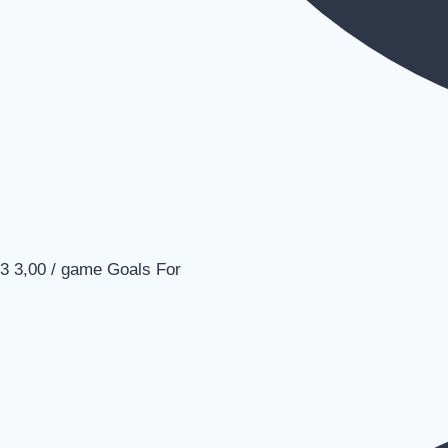
3
3,00 / game
Goals For