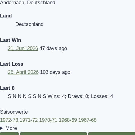
Andernach, Deutschland
Land
Deutschland
Last Win
21. Juni 2026
47
days ago
Last Loss
26. April 2026
103
days ago
Last 8
S
N
N
N
S
S
N
S
Wins: 4; Draws: 0; Losses: 4
Saisonwerte
1972-73
1971-72
1970-71
1968-69
1967-68
More