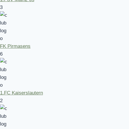
3
FK Pirmasens
6
1.FC Kaiserslautern
2