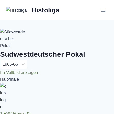
Zum
Histoliga
Inhalt
springen
Südwestdeutscher Pokal
Im Vollbild anzeigen
Halbfinale
1.FSV Mainz 05