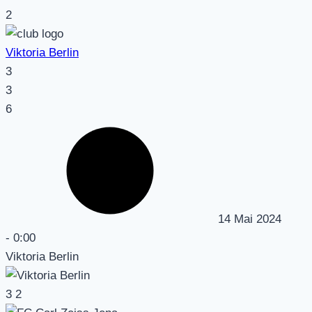
2
Viktoria Berlin
3
3
6
14 Mai 2024
-
0:00
Viktoria Berlin
3
2