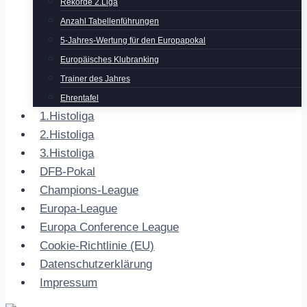
Rekorde 2.Liga
Anzahl Tabellenführungen
5-Jahres-Wertung für den Europapokal
Europäisches Klubranking
Trainer des Jahres
Ehrentafel
1.Histoliga
2.Histoliga
3.Histoliga
DFB-Pokal
Champions-League
Europa-League
Europa Conference League
Cookie-Richtlinie (EU)
Datenschutzerklärung
Impressum