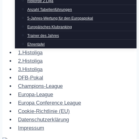
Rekorde 2.Liga
Anzahl Tabellenführungen
5-Jahres-Wertung für den Europapokal
Europäisches Klubranking
Trainer des Jahres
Ehrentafel
1.Histoliga
2.Histoliga
3.Histoliga
DFB-Pokal
Champions-League
Europa-League
Europa Conference League
Cookie-Richtlinie (EU)
Datenschutzerklärung
Impressum