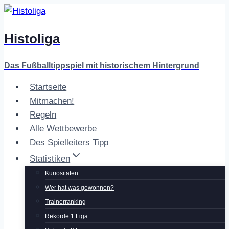
Zum
Inhalt
Histoliga
springen
Das Fußballtippspiel mit historischem Hintergrund
Startseite
Mitmachen!
Regeln
Alle Wettbewerbe
Des Spielleiters Tipp
Statistiken
Kuriositäten
Wer hat was gewonnen?
Trainerranking
Rekorde 1.Liga