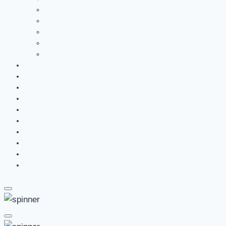
Anzahl Tabellenführungen
5-Jahres-Wertung für den Europapokal
Europäisches Klubranking
Trainer des Jahres
Ehrentafel
1.Histoliga
2.Histoliga
3.Histoliga
DFB-Pokal
Champions-League
Europa-League
Europa Conference League
Cookie-Richtlinie (EU)
Datenschutzerklärung
Impressum