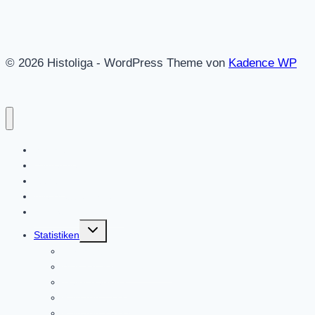
© 2026 Histoliga - WordPress Theme von
Kadence WP
Startseite
Mitmachen!
Regeln
Alle Wettbewerbe
Des Spielleiters Tipp
Untermenü
Statistiken
umschalten
Kuriositäten
Wer hat was gewonnen?
Trainerranking
Rekorde 1.Liga
Rekorde 2.Liga