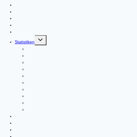
Startseite
Mitmachen!
Regeln
Alle Wettbewerbe
Des Spielleiters Tipp
Untermenü
Statistiken
umschalten
Kuriositäten
Wer hat was gewonnen?
Trainerranking
Rekorde 1.Liga
Rekorde 2.Liga
Anzahl Tabellenführungen
5-Jahres-Wertung für den Europapokal
Europäisches Klubranking
Trainer des Jahres
Ehrentafel
1.Histoliga
2.Histoliga
3.Histoliga
DFB-Pokal