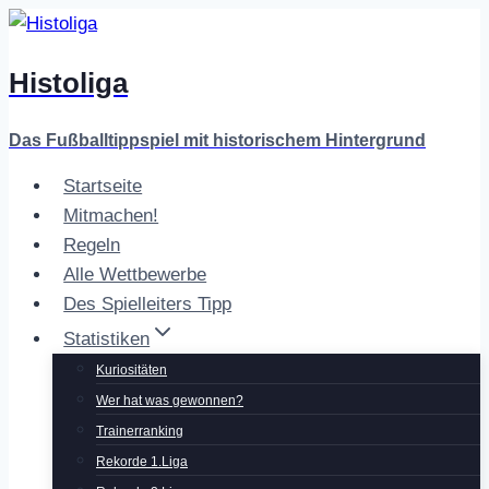
Zum
Inhalt
Histoliga
springen
Das Fußballtippspiel mit historischem Hintergrund
Startseite
Mitmachen!
Regeln
Alle Wettbewerbe
Des Spielleiters Tipp
Statistiken
Kuriositäten
Wer hat was gewonnen?
Trainerranking
Rekorde 1.Liga