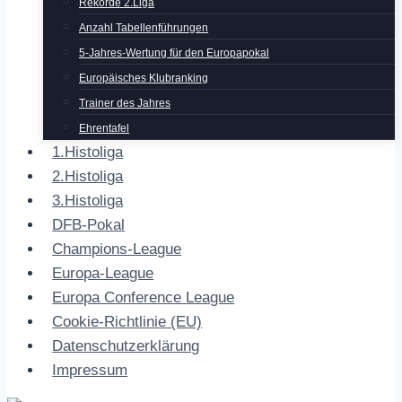
Rekorde 2.Liga
Anzahl Tabellenführungen
5-Jahres-Wertung für den Europapokal
Europäisches Klubranking
Trainer des Jahres
Ehrentafel
1.Histoliga
2.Histoliga
3.Histoliga
DFB-Pokal
Champions-League
Europa-League
Europa Conference League
Cookie-Richtlinie (EU)
Datenschutzerklärung
Impressum