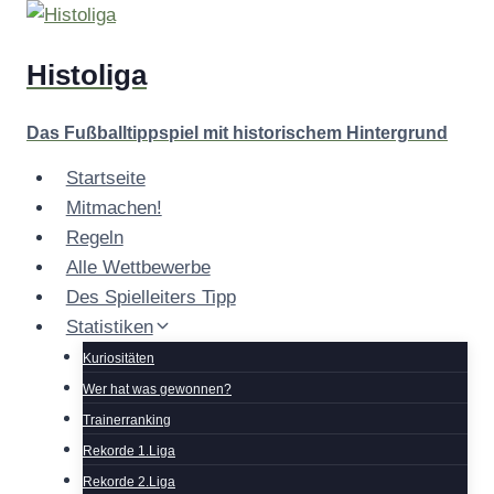
Zum
Inhalt
Histoliga
springen
Das Fußballtippspiel mit historischem Hintergrund
Startseite
Mitmachen!
Regeln
Alle Wettbewerbe
Des Spielleiters Tipp
Statistiken
Kuriositäten
Wer hat was gewonnen?
Trainerranking
Rekorde 1.Liga
Rekorde 2.Liga