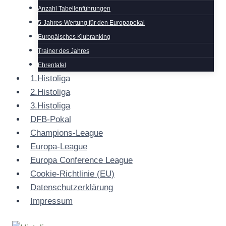
Anzahl Tabellenführungen
5-Jahres-Wertung für den Europapokal
Europäisches Klubranking
Trainer des Jahres
Ehrentafel
1.Histoliga
2.Histoliga
3.Histoliga
DFB-Pokal
Champions-League
Europa-League
Europa Conference League
Cookie-Richtlinie (EU)
Datenschutzerklärung
Impressum