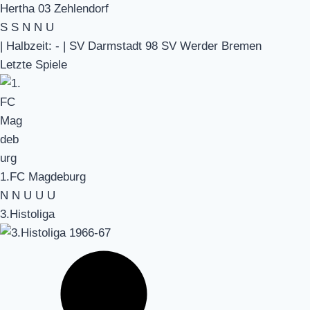
Hertha 03 Zehlendorf
S
S
N
N
U
|
Halbzeit: -
|
SV Darmstadt 98 SV Werder Bremen
Letzte Spiele
1.FC Magdeburg
N
N
U
U
U
3.Histoliga