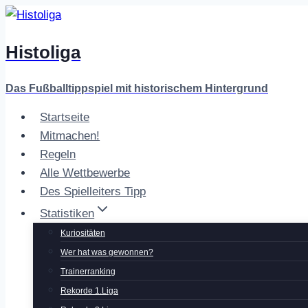
Zum
Inhalt
Histoliga
springen
Das Fußballtippspiel mit historischem Hintergrund
Startseite
Mitmachen!
Regeln
Alle Wettbewerbe
Des Spielleiters Tipp
Statistiken
Kuriositäten
Wer hat was gewonnen?
Trainerranking
Rekorde 1.Liga