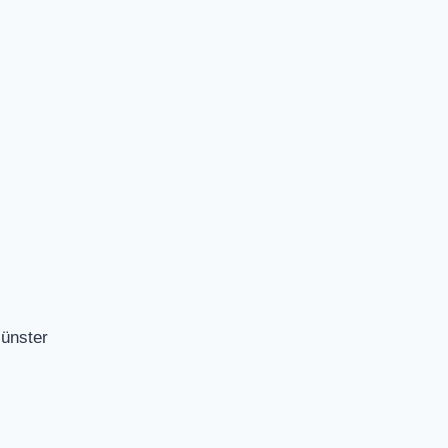
ünster