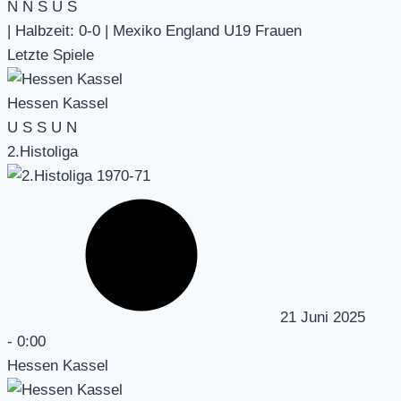
N
N
S
U
S
|
Halbzeit: 0-0
|
Mexiko England U19 Frauen
Letzte Spiele
Hessen Kassel
U
S
S
U
N
2.Histoliga
21 Juni 2025
-
0:00
Hessen Kassel