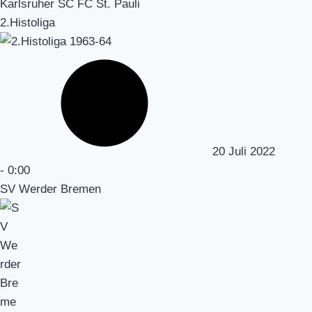
Karlsruher SC FC St. Pauli
2.Histoliga
20 Juli 2022
-
0:00
SV Werder Bremen