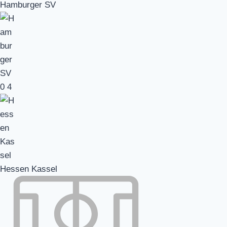
Hamburger SV
0
4
Hessen Kassel