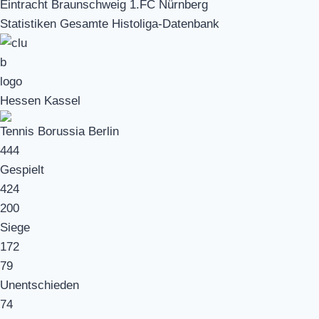
Eintracht Braunschweig 1.FC Nürnberg
Statistiken Gesamte Histoliga-Datenbank
Hessen Kassel
Tennis Borussia Berlin
444
Gespielt
424
200
Siege
172
79
Unentschieden
74