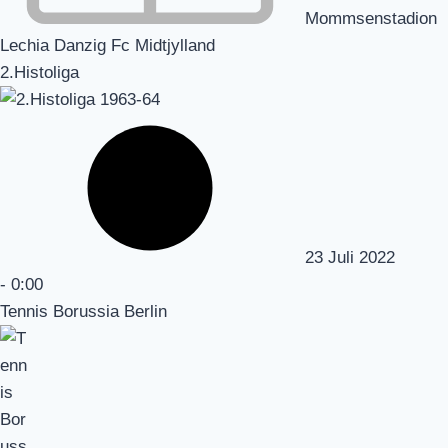
Mommsenstadion
Lechia Danzig Fc Midtjylland
2.Histoliga
23 Juli 2022
-
0:00
Tennis Borussia Berlin