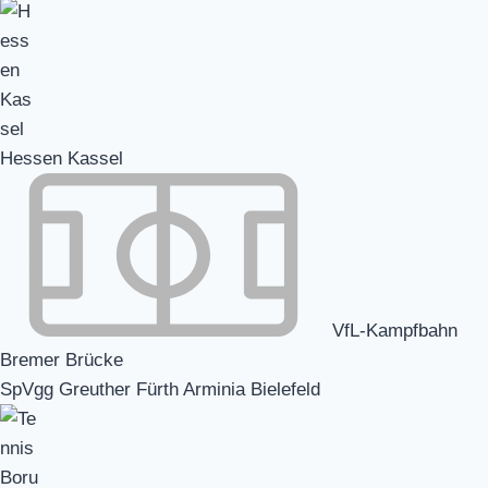
Hessen Kassel
VfL-Kampfbahn
Bremer Brücke
SpVgg Greuther Fürth Arminia Bielefeld