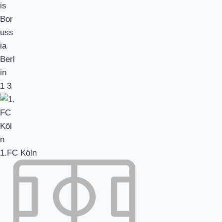
1
3
1.FC Köln