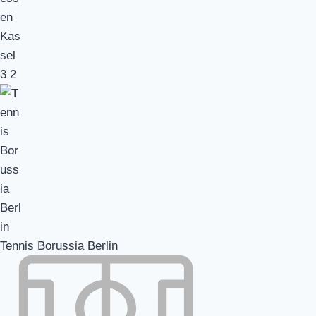
3
2
Tennis Borussia Berlin