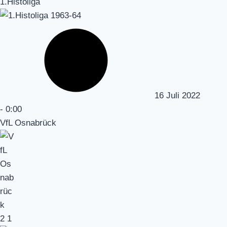
1.Histoliga
16 Juli 2022
-
0:00
VfL Osnabrück
2
1