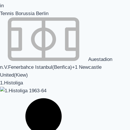
Tennis Borussia Berlin
Auestadion
n.V.
Fenerbahce Istanbul(Benfica)+1 Newcastle
United(Kiew)
1.Histoliga