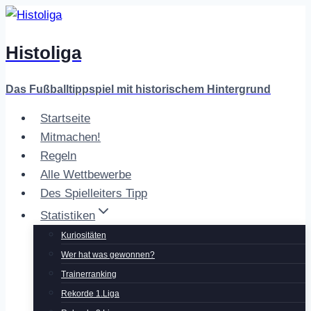
Zum
Inhalt
Histoliga
springen
Das Fußballtippspiel mit historischem Hintergrund
Startseite
Mitmachen!
Regeln
Alle Wettbewerbe
Des Spielleiters Tipp
Statistiken
Kuriositäten
Wer hat was gewonnen?
Trainerranking
Rekorde 1.Liga