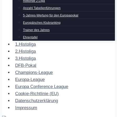
Rekorde 2.Liga
Anzahl Tabellenführungen
5-Jahres-Wertung für den Europapokal
Europäisches Klubranking
Trainer des Jahres
Ehrentafel
1.Histoliga
2.Histoliga
3.Histoliga
DFB-Pokal
Champions-League
Europa-League
Europa Conference League
Cookie-Richtlinie (EU)
Datenschutzerklärung
Impressum