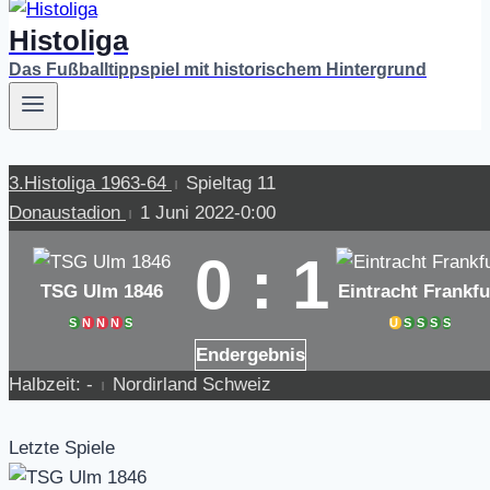
Histoliga
Das Fußballtippspiel mit historischem Hintergrund
3.Histoliga 1963-64
Spieltag 11
|
Donaustadion
1 Juni 2022
-
0:00
|
0
:
1
TSG Ulm 1846
Eintracht Frankfu
S
N
N
N
S
U
S
S
S
S
Endergebnis
Halbzeit: -
Nordirland Schweiz
|
Letzte Spiele