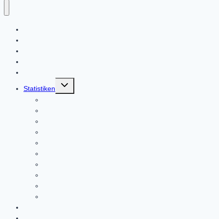
Startseite
Mitmachen!
Regeln
Alle Wettbewerbe
Des Spielleiters Tipp
Untermenü
Statistiken
umschalten
Kuriositäten
Wer hat was gewonnen?
Trainerranking
Rekorde 1.Liga
Rekorde 2.Liga
Anzahl Tabellenführungen
5-Jahres-Wertung für den Europapokal
Europäisches Klubranking
Trainer des Jahres
Ehrentafel
1.Histoliga
2.Histoliga