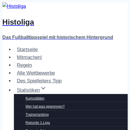
Zum
Inhalt
Histoliga
springen
Das Fußballtippspiel mit historischem Hintergrund
Startseite
Mitmachen!
Regeln
Alle Wettbewerbe
Des Spielleiters Tipp
Statistiken
Kuriositäten
Wer hat was gewonnen?
Trainerranking
Rekorde 1.Liga