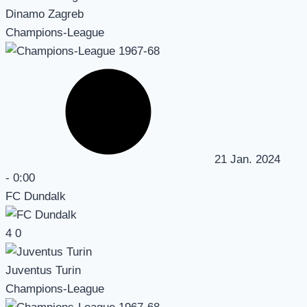
Dinamo Zagreb
Champions-League
21 Jan. 2024
-
0:00
FC Dundalk
4
0
Juventus Turin
Champions-League