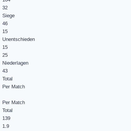
32
Siege
46
15
Unentschieden
15
25
Niederlagen
43
Total
Per Match
Per Match
Total
139
1.9