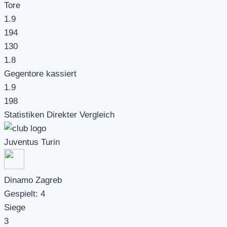
Tore
1.9
194
130
1.8
Gegentore kassiert
1.9
198
Statistiken Direkter Vergleich
Juventus Turin
Dinamo Zagreb
Gespielt:
4
Siege
3