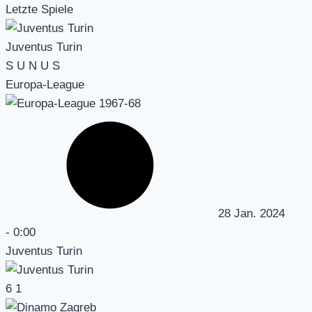
Letzte Spiele
Juventus Turin
S
U
N
U
S
Europa-League
28 Jan. 2024
-
0:00
Juventus Turin
6
1