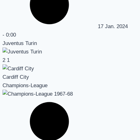
17 Jan. 2024
-
0:00
Juventus Turin
2
1
Cardiff City
Champions-League