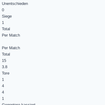
Unentschieden
0
Siege
1
Total
Per Match
Per Match
Total
15
3.8
Tore
1
4
4
1
Gegentore kassiert