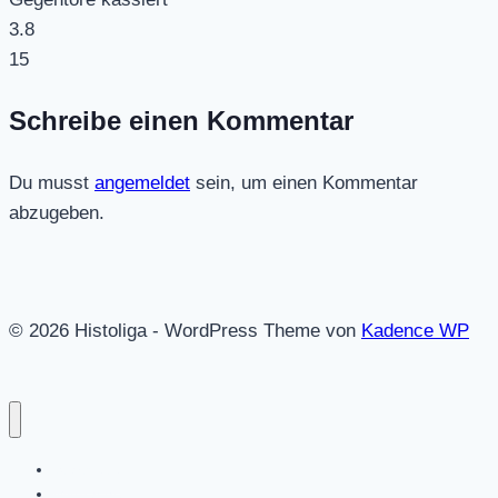
3.8
15
Schreibe einen Kommentar
Du musst
angemeldet
sein, um einen Kommentar
abzugeben.
© 2026 Histoliga - WordPress Theme von
Kadence WP
Startseite
Mitmachen!