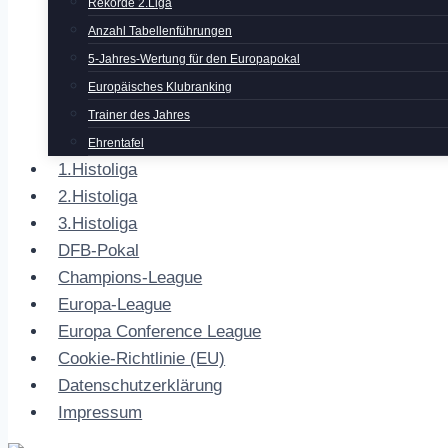
Rekorde 2.Liga
Anzahl Tabellenführungen
5-Jahres-Wertung für den Europapokal
Europäisches Klubranking
Trainer des Jahres
Ehrentafel
1.Histoliga
2.Histoliga
3.Histoliga
DFB-Pokal
Champions-League
Europa-League
Europa Conference League
Cookie-Richtlinie (EU)
Datenschutzerklärung
Impressum