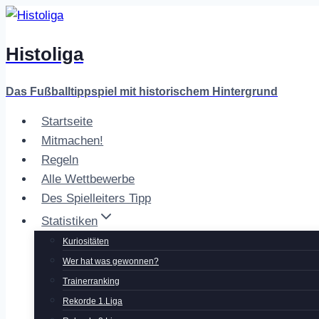
Zum
Inhalt
Histoliga
springen
Das Fußballtippspiel mit historischem Hintergrund
Startseite
Mitmachen!
Regeln
Alle Wettbewerbe
Des Spielleiters Tipp
Statistiken
Kuriositäten
Wer hat was gewonnen?
Trainerranking
Rekorde 1.Liga