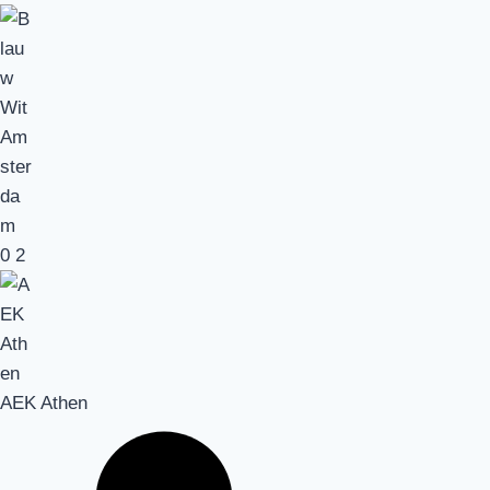
0
2
AEK Athen