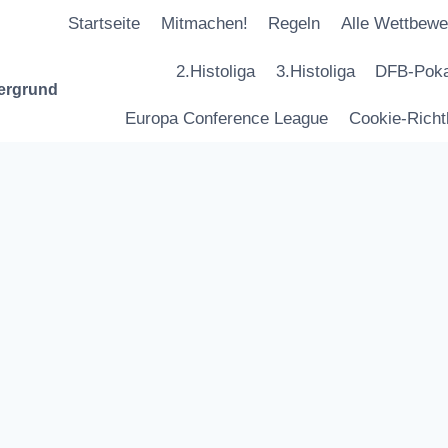
Startseite
Mitmachen!
Regeln
Alle Wettbewe
2.Histoliga
3.Histoliga
DFB-Poka
tergrund
Europa Conference League
Cookie-Richtl