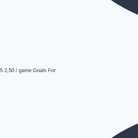
5
2,50 / game
Goals For