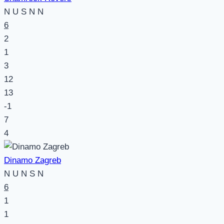
N
U
S
N
N
6
2
1
3
12
13
-1
7
4
Dinamo Zagreb
N
U
N
S
N
6
1
1