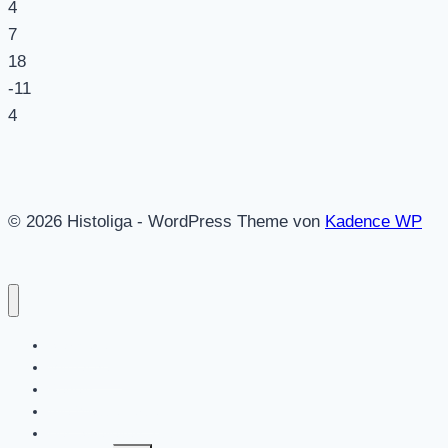
4
7
18
-11
4
© 2026 Histoliga - WordPress Theme von
Kadence WP
Startseite
Mitmachen!
Regeln
Alle Wettbewerbe
Des Spielleiters Tipp