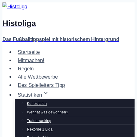
Zum
Inhalt
Histoliga
springen
Das Fußballtippspiel mit historischem Hintergrund
Startseite
Mitmachen!
Regeln
Alle Wettbewerbe
Des Spielleiters Tipp
Statistiken
Kuriositäten
Wer hat was gewonnen?
Trainerranking
Rekorde 1.Liga