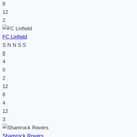
8
12
2
FC Linfield
S
N
N
S
S
6
4
0
2
12
8
4
12
3
Shamrock Rovers