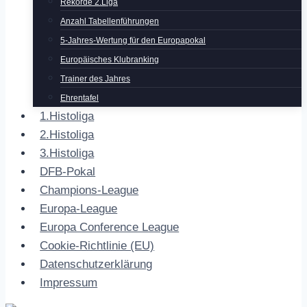
Rekorde 2.Liga
Anzahl Tabellenführungen
5-Jahres-Wertung für den Europapokal
Europäisches Klubranking
Trainer des Jahres
Ehrentafel
1.Histoliga
2.Histoliga
3.Histoliga
DFB-Pokal
Champions-League
Europa-League
Europa Conference League
Cookie-Richtlinie (EU)
Datenschutzerklärung
Impressum