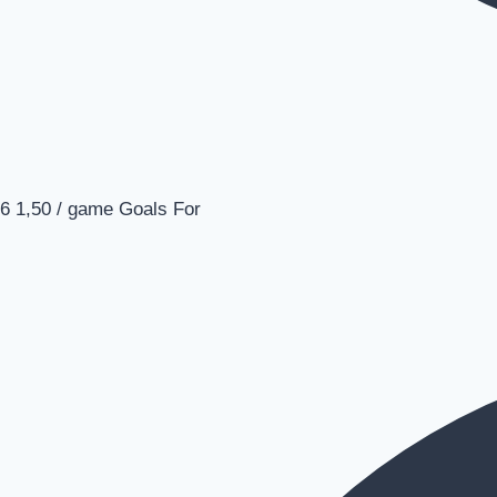
6
1,50 / game
Goals For