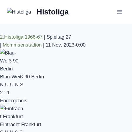
Zum
Histoliga
Inhalt
springen
2.Histoliga 1966-67
|
Spieltag 27
|
Mommsenstadion
|
11 Nov. 2023
-
0:00
Blau-Weiß 90 Berlin
N
U
U
N
S
2
:
1
Endergebnis
Eintracht Frankfurt