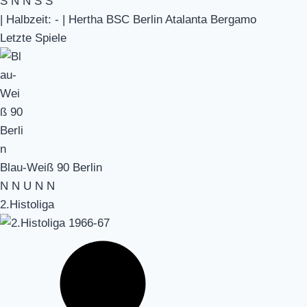
S
N
N
S
S
|
Halbzeit: -
|
Hertha BSC Berlin Atalanta Bergamo
Letzte Spiele
Blau-Weiß 90 Berlin
N
N
U
N
N
2.Histoliga