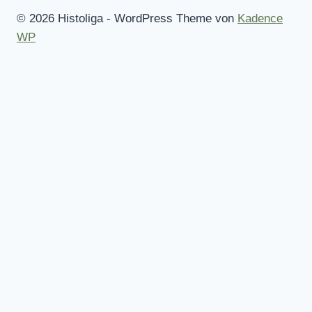
© 2026 Histoliga - WordPress Theme von
Kadence
WP
Startseite
Mitmachen!
Regeln
Alle Wettbewerbe
Des Spielleiters Tipp
Untermenü
Statistiken
umschalten
Kuriositäten
Wer hat was gewonnen?
Trainerranking
Rekorde 1.Liga
Rekorde 2.Liga
Anzahl Tabellenführungen
5-Jahres-Wertung für den Europapokal