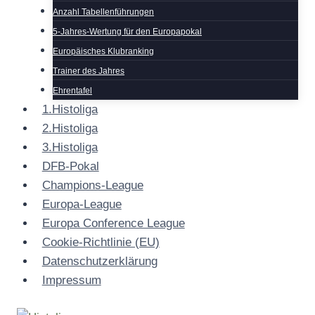
Anzahl Tabellenführungen
5-Jahres-Wertung für den Europapokal
Europäisches Klubranking
Trainer des Jahres
Ehrentafel
1.Histoliga
2.Histoliga
3.Histoliga
DFB-Pokal
Champions-League
Europa-League
Europa Conference League
Cookie-Richtlinie (EU)
Datenschutzerklärung
Impressum