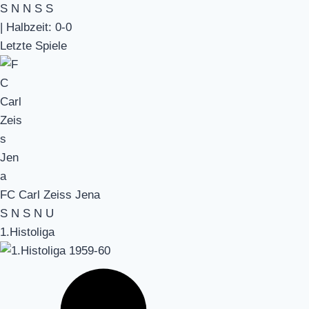
S
N
N
S
S
|
Halbzeit: 0-0
Letzte Spiele
FC Carl Zeiss Jena
S
N
S
N
U
1.Histoliga