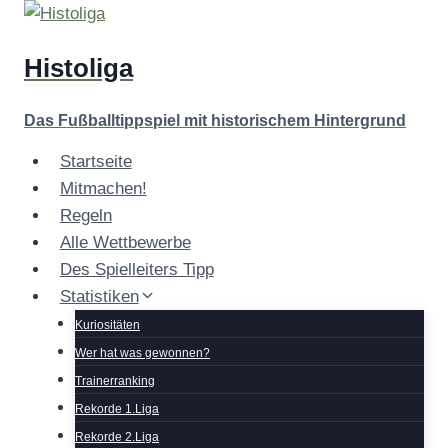
Zum
Inhalt
Histoliga
springen
Das Fußballtippspiel mit historischem Hintergrund
Startseite
Mitmachen!
Regeln
Alle Wettbewerbe
Des Spielleiters Tipp
Statistiken
Kuriositäten
Wer hat was gewonnen?
Trainerranking
Rekorde 1.Liga
Rekorde 2.Liga