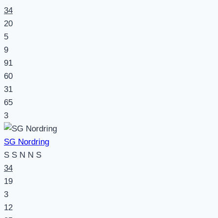
34
20
5
9
91
60
31
65
3
SG Nordring
S
S
N
N
S
34
19
3
12