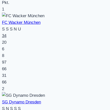
Pkt.
1
FC Wacker München
S
S
S
N
U
34
20
6
8
97
66
31
66
2
SG Dynamo Dresden
S
N
S
S
S