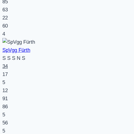
85
63
22
60
4
SpVgg Fürth
S
S
S
N
S
34
17
5
12
91
86
5
56
5