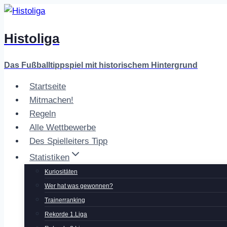
Zum
Inhalt
Histoliga
springen
Das Fußballtippspiel mit historischem Hintergrund
Startseite
Mitmachen!
Regeln
Alle Wettbewerbe
Des Spielleiters Tipp
Statistiken
Kuriositäten
Wer hat was gewonnen?
Trainerranking
Rekorde 1.Liga