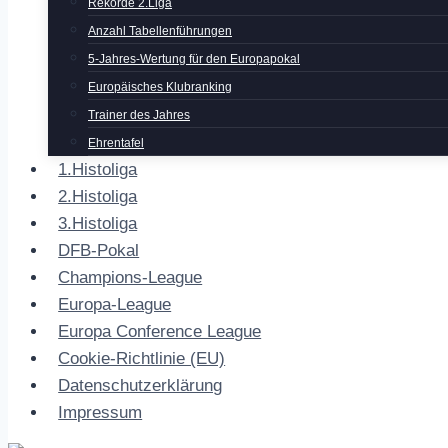
Rekorde 2.Liga
Anzahl Tabellenführungen
5-Jahres-Wertung für den Europapokal
Europäisches Klubranking
Trainer des Jahres
Ehrentafel
1.Histoliga
2.Histoliga
3.Histoliga
DFB-Pokal
Champions-League
Europa-League
Europa Conference League
Cookie-Richtlinie (EU)
Datenschutzerklärung
Impressum