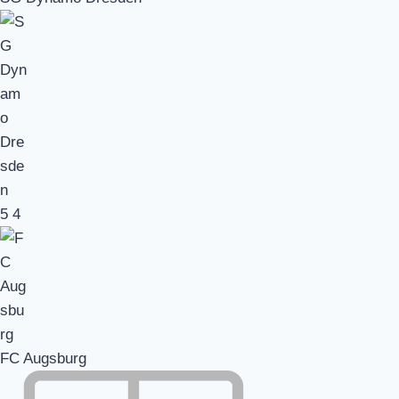
5
4
FC Augsburg