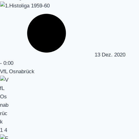
13 Dez. 2020
-
0:00
VfL Osnabrück
1
4