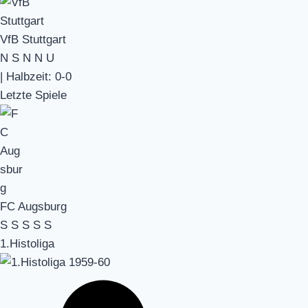
VfB Stuttgart
N
S
N
N
U
|
Halbzeit: 0-0
Letzte Spiele
FC Augsburg
S
S
S
S
S
1.Histoliga