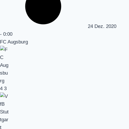
24 Dez. 2020
-
0:00
FC Augsburg
4
3