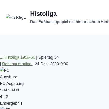
Zum
Inhalt
Histoliga
springen
Das Fußballtippspiel mit historischem Hin
1.Histoliga 1959-60
|
Spieltag 34
|
Rosenaustadion
|
24 Dez. 2020
-
0:00
FC Augsburg
S
N
S
N
N
4
:
3
Endergebnis