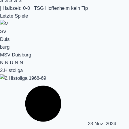
S
S
S
S
S
|
Halbzeit: 0-0
|
TSG Hoffenheim kein Tip
Letzte Spiele
MSV Duisburg
N
N
U
N
N
2.Histoliga
23 Nov. 2024