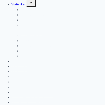
Untermenü
Statistiken
umschalten
Kuriositäten
Wer hat was gewonnen?
Trainerranking
Rekorde 1.Liga
Rekorde 2.Liga
Anzahl Tabellenführungen
5-Jahres-Wertung für den Europapokal
Europäisches Klubranking
Trainer des Jahres
Ehrentafel
1.Histoliga
2.Histoliga
3.Histoliga
DFB-Pokal
Champions-League
Europa-League
Europa Conference League
Cookie-Richtlinie (EU)
Datenschutzerklärung