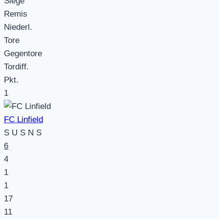
Siege
Remis
Niederl.
Tore
Gegentore
Tordiff.
Pkt.
1
FC Linfield
S
U
S
N
S
6
4
1
1
17
11