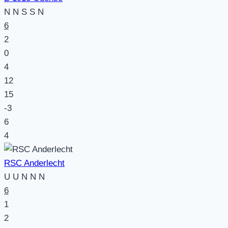
N
N
S
S
N
6
2
0
4
12
15
-3
6
4
RSC Anderlecht
U
U
N
N
N
6
1
2