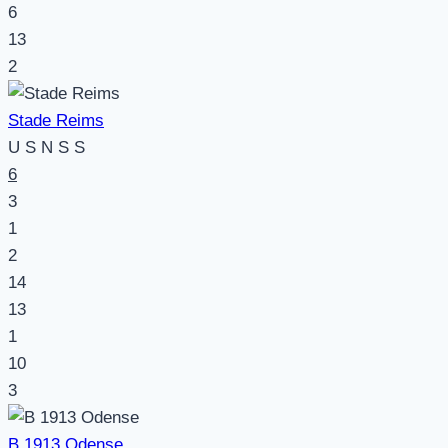
6
13
2
Stade Reims
U
S
N
S
S
6
3
1
2
14
13
1
10
3
B 1913 Odense