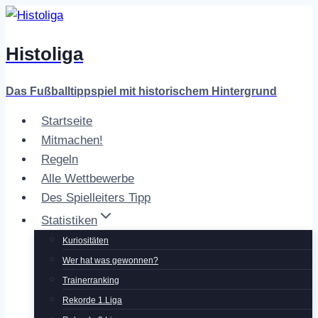
Zum
Inhalt
Histoliga
springen
Das Fußballtippspiel mit historischem Hintergrund
Startseite
Mitmachen!
Regeln
Alle Wettbewerbe
Des Spielleiters Tipp
Statistiken
Kuriositäten
Wer hat was gewonnen?
Trainerranking
Rekorde 1.Liga