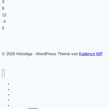
3
8
12
-4
5
© 2026 Histoliga - WordPress Theme von
Kadence WP
Startseite
Mitmachen!
Regeln
Alle Wettbewerbe
Des Spielleiters Tipp