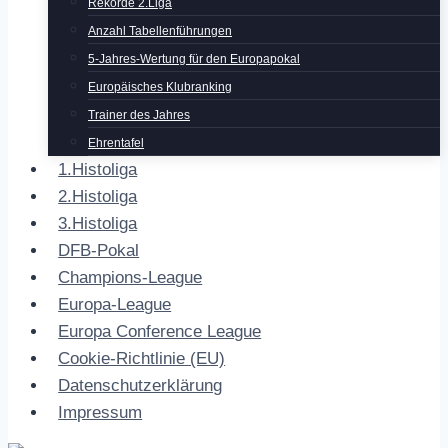
Rekorde 2.Liga
Anzahl Tabellenführungen
5-Jahres-Wertung für den Europapokal
Europäisches Klubranking
Trainer des Jahres
Ehrentafel
1.Histoliga
2.Histoliga
3.Histoliga
DFB-Pokal
Champions-League
Europa-League
Europa Conference League
Cookie-Richtlinie (EU)
Datenschutzerklärung
Impressum