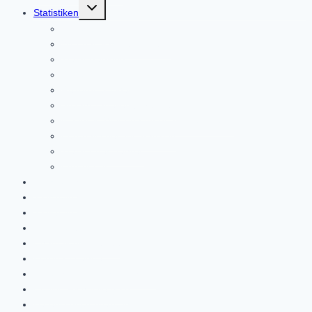
Untermenü
Statistiken
umschalten
Kuriositäten
Wer hat was gewonnen?
Trainerranking
Rekorde 1.Liga
Rekorde 2.Liga
Anzahl Tabellenführungen
5-Jahres-Wertung für den Europapokal
Europäisches Klubranking
Trainer des Jahres
Ehrentafel
1.Histoliga
2.Histoliga
3.Histoliga
DFB-Pokal
Champions-League
Europa-League
Europa Conference League
Cookie-Richtlinie (EU)
Datenschutzerklärung