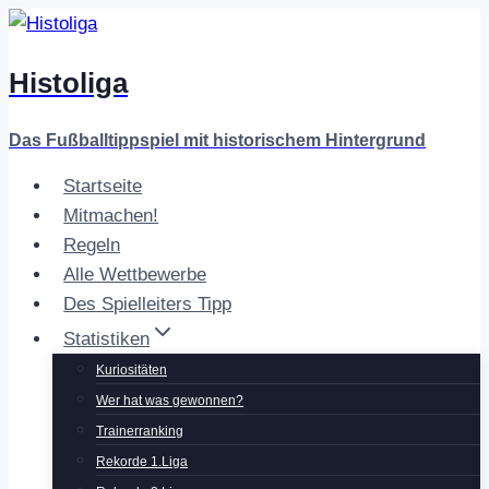
Zum
Inhalt
Histoliga
springen
Das Fußballtippspiel mit historischem Hintergrund
Startseite
Mitmachen!
Regeln
Alle Wettbewerbe
Des Spielleiters Tipp
Statistiken
Kuriositäten
Wer hat was gewonnen?
Trainerranking
Rekorde 1.Liga