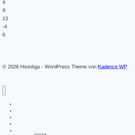
4
9
13
-4
6
© 2026 Histoliga - WordPress Theme von
Kadence WP
Startseite
Mitmachen!
Regeln
Alle Wettbewerbe
Des Spielleiters Tipp