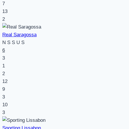
7
13
2
Real Saragossa
N
S
S
U
S
6
3
1
2
12
9
3
10
3
Sporting Lissabon