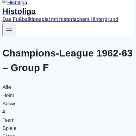
Histoliga
Das Fußballtippspiel mit historischem Hintergrund
Champions-League 1962-63
– Group F
Alle
Heim
Ausw.
#
Team
Spiele