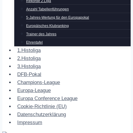
Rekorde 2.Liga
Anzahl Tabellenführungen
5-Jahres-Wertung für den Europapokal
Europäisches Klubranking
Trainer des Jahres
Ehrentafel
1.Histoliga
2.Histoliga
3.Histoliga
DFB-Pokal
Champions-League
Europa-League
Europa Conference League
Cookie-Richtlinie (EU)
Datenschutzerklärung
Impressum