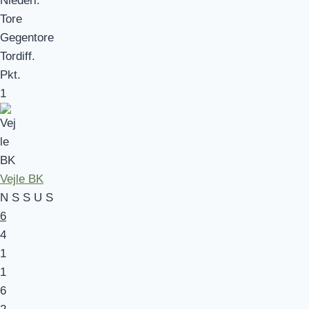
Niederl.
Tore
Gegentore
Tordiff.
Pkt.
1
Vejle BK
N
S
S
U
S
6
4
1
1
6