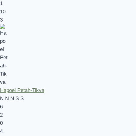
1
10
3
Hapoel Petah-Tikva
N
N
N
S
S
6
2
0
4