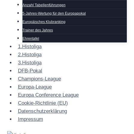
Anzahl Tabellenführungen
5-Jahres-Wertung für den Europapokal
Europäisches Klubranking
Trainer des Jahres
Ehrentafel
1.Histoliga
2.Histoliga
3.Histoliga
DFB-Pokal
Champions-League
Europa-League
Europa Conference League
Cookie-Richtlinie (EU)
Datenschutzerklärung
Impressum