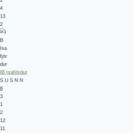
2
4
13
2
IB Isafjördur
S
U
S
N
N
6
3
1
2
12
11