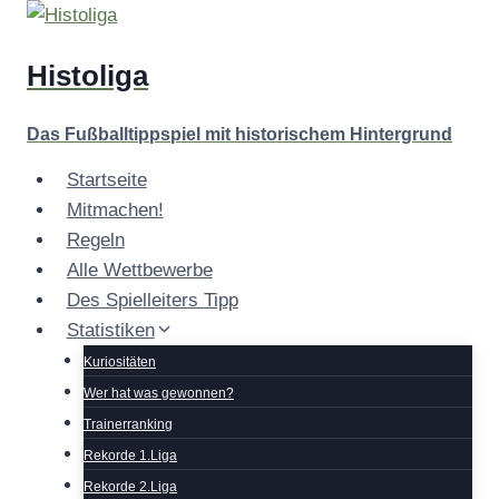
Zum
Inhalt
Histoliga
springen
Das Fußballtippspiel mit historischem Hintergrund
Startseite
Mitmachen!
Regeln
Alle Wettbewerbe
Des Spielleiters Tipp
Statistiken
Kuriositäten
Wer hat was gewonnen?
Trainerranking
Rekorde 1.Liga
Rekorde 2.Liga