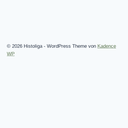
© 2026 Histoliga - WordPress Theme von
Kadence
WP
Startseite
Mitmachen!
Regeln
Alle Wettbewerbe
Des Spielleiters Tipp
Untermenü
Statistiken
umschalten
Kuriositäten