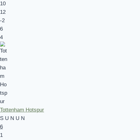
10
12
-2
6
4
Tottenham Hotspur
S
U
N
U
N
6
1