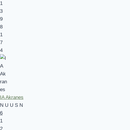
1
3
9
8
1
7
4
IA Akranes
N
U
U
S
N
6
1
2