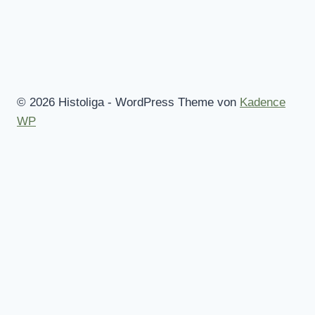
© 2026 Histoliga - WordPress Theme von
Kadence
WP
Startseite
Mitmachen!
Regeln
Alle Wettbewerbe
Des Spielleiters Tipp
Untermenü
Statistiken
umschalten
Kuriositäten
Wer hat was gewonnen?