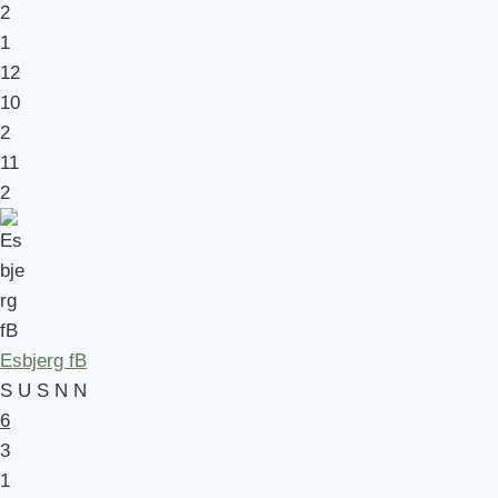
2
1
12
10
2
11
2
Esbjerg fB
S
U
S
N
N
6
3
1