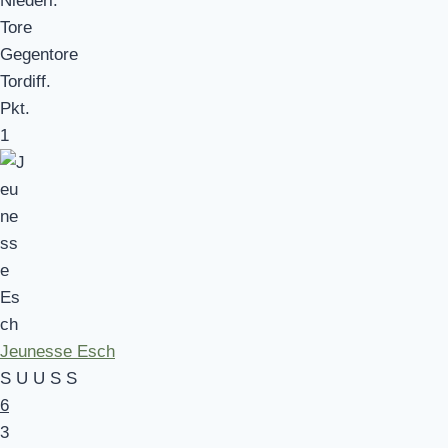
Niederl.
Tore
Gegentore
Tordiff.
Pkt.
1
Jeunesse Esch
S
U
U
S
S
6
3