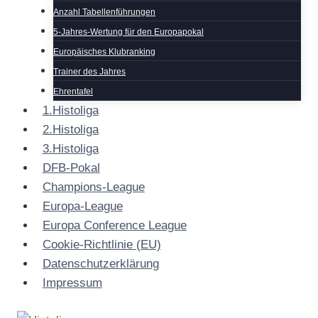
Anzahl Tabellenführungen
5-Jahres-Wertung für den Europapokal
Europäisches Klubranking
Trainer des Jahres
Ehrentafel
1.Histoliga
2.Histoliga
3.Histoliga
DFB-Pokal
Champions-League
Europa-League
Europa Conference League
Cookie-Richtlinie (EU)
Datenschutzerklärung
Impressum