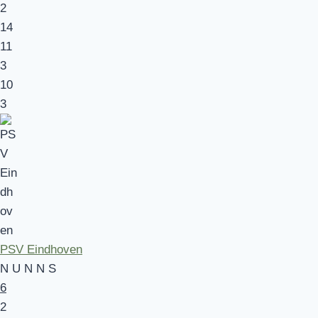
2
14
11
3
10
3
PSV Eindhoven
N
U
N
N
S
6
2