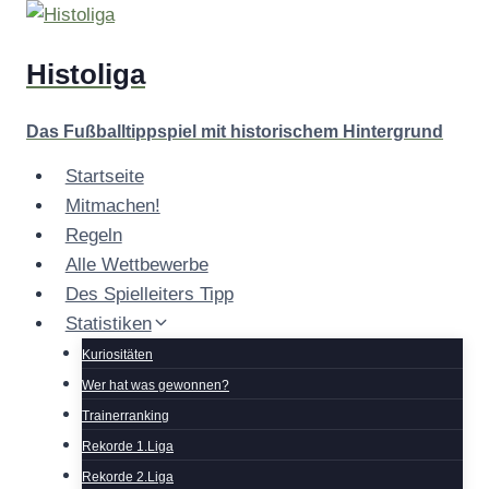
Zum
Inhalt
Histoliga
springen
Das Fußballtippspiel mit historischem Hintergrund
Startseite
Mitmachen!
Regeln
Alle Wettbewerbe
Des Spielleiters Tipp
Statistiken
Kuriositäten
Wer hat was gewonnen?
Trainerranking
Rekorde 1.Liga
Rekorde 2.Liga