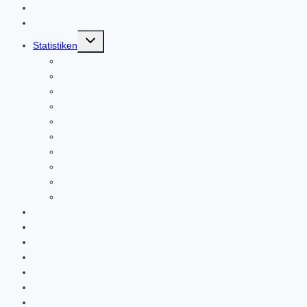
Alle Wettbewerbe
Des Spielleiters Tipp
Untermenü
Statistiken
umschalten
Kuriositäten
Wer hat was gewonnen?
Trainerranking
Rekorde 1.Liga
Rekorde 2.Liga
Anzahl Tabellenführungen
5-Jahres-Wertung für den Europapokal
Europäisches Klubranking
Trainer des Jahres
Ehrentafel
1.Histoliga
2.Histoliga
3.Histoliga
DFB-Pokal
Champions-League
Europa-League
Europa Conference League