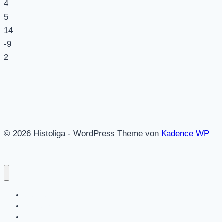
4
5
14
-9
2
© 2026 Histoliga - WordPress Theme von
Kadence WP
Startseite
Mitmachen!
Regeln