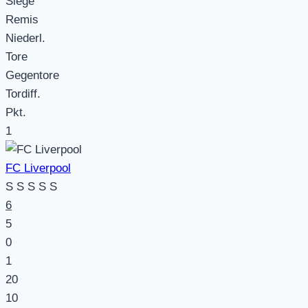
Siege
Remis
Niederl.
Tore
Gegentore
Tordiff.
Pkt.
1
FC Liverpool
S
S
S
S
S
6
5
0
1
20
10