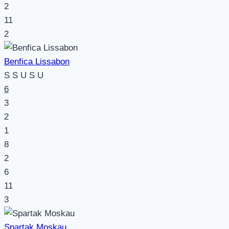
2
11
2
Benfica Lissabon
S
S
U
S
U
6
3
2
1
8
2
6
11
3
Spartak Moskau