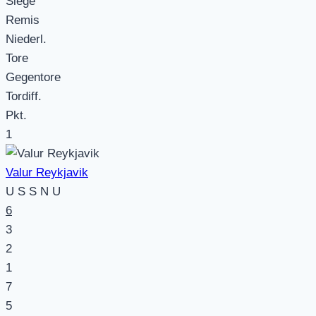
Siege
Remis
Niederl.
Tore
Gegentore
Tordiff.
Pkt.
1
Valur Reykjavik
U
S
S
N
U
6
3
2
1
7
5