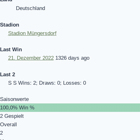
Deutschland
Stadion
Stadion Müngersdorf
Last Win
21. Dezember 2022
1326
days ago
Last 2
S
S
Wins: 2; Draws: 0; Losses: 0
Saisonwerte
100,0%
Win %
2
Gespielt
Overall
2