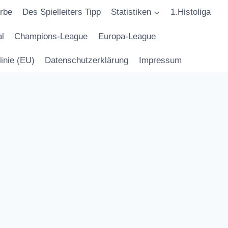
rbe
Des Spielleiters Tipp
Statistiken
1.Histoliga
l
Champions-League
Europa-League
inie (EU)
Datenschutzerklärung
Impressum