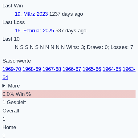
Last Win
19. März 2023
1237
days ago
Last Loss
16. Februar 2025
537
days ago
Last 10
N
S
S
N
S
N
N
N
N
N
Wins: 3; Draws: 0; Losses: 7
Saisonwerte
1969-70
1968-69
1967-68
1966-67
1965-66
1964-65
1963-
64
More
0,0%
Win %
1
Gespielt
Overall
1
Home
1