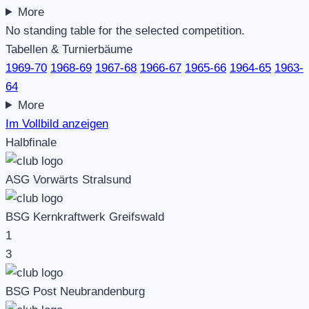
More
No standing table for the selected competition.
Tabellen & Turnierbäume
1969-70
1968-69
1967-68
1966-67
1965-66
1964-65
1963-
64
More
Im Vollbild anzeigen
Halbfinale
ASG Vorwärts Stralsund
BSG Kernkraftwerk Greifswald
1
3
BSG Post Neubrandenburg