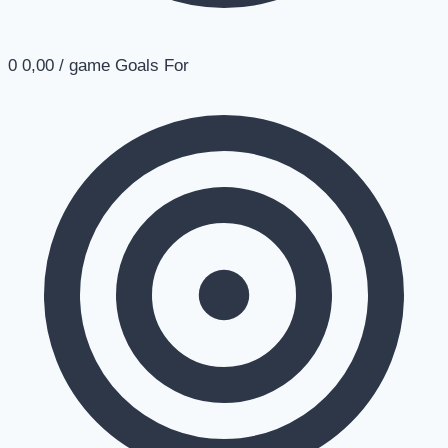
0
0,00 / game
Goals For