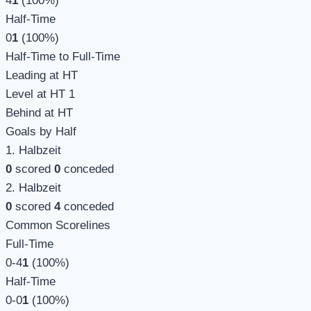
4
1
(100%)
Half-Time
0
1
(100%)
Half-Time to Full-Time
Leading at HT
Level at HT
1
Behind at HT
Goals by Half
1. Halbzeit
0
scored
0
conceded
2. Halbzeit
0
scored
4
conceded
Common Scorelines
Full-Time
0-4
1
(100%)
Half-Time
0-0
1
(100%)