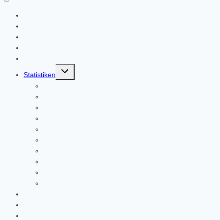
Startseite
Mitmachen!
Regeln
Alle Wettbewerbe
Des Spielleiters Tipp
Untermenü
Statistiken
umschalten
Kuriositäten
Wer hat was gewonnen?
Trainerranking
Rekorde 1.Liga
Rekorde 2.Liga
Anzahl Tabellenführungen
5-Jahres-Wertung für den Europapokal
Europäisches Klubranking
Trainer des Jahres
Ehrentafel
1.Histoliga
2.Histoliga
3.Histoliga