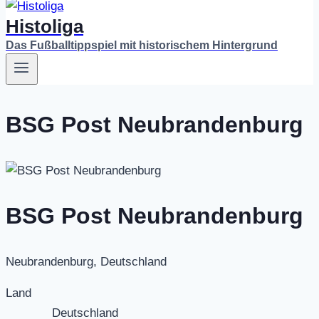
Histoliga
Das Fußballtippspiel mit historischem Hintergrund
BSG Post Neubrandenburg
BSG Post Neubrandenburg
Neubrandenburg, Deutschland
Land
Deutschland