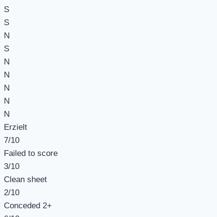
S
S
N
S
N
N
N
N
N
Erzielt
7
/10
Failed to score
3
/10
Clean sheet
2
/10
Conceded 2+