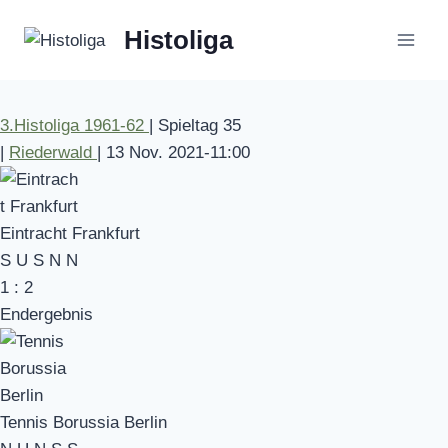
Zum
Histoliga
Inhalt
springen
3.Histoliga 1961-62
|
Spieltag 35
|
Riederwald
|
13 Nov. 2021
-
11:00
Eintracht Frankfurt
S
U
S
N
N
1
:
2
Endergebnis
Tennis Borussia Berlin