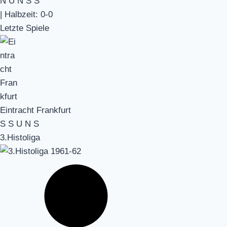
N
U
N
S
S
|
Halbzeit: 0-0
Letzte Spiele
Eintracht Frankfurt
S
S
U
N
S
3.Histoliga