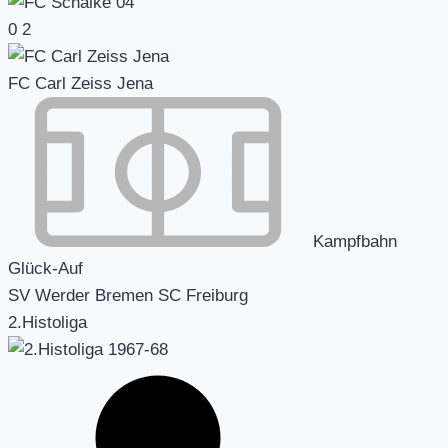
0
2
FC Carl Zeiss Jena
Kampfbahn
Glück-Auf
SV Werder Bremen SC Freiburg
2.Histoliga