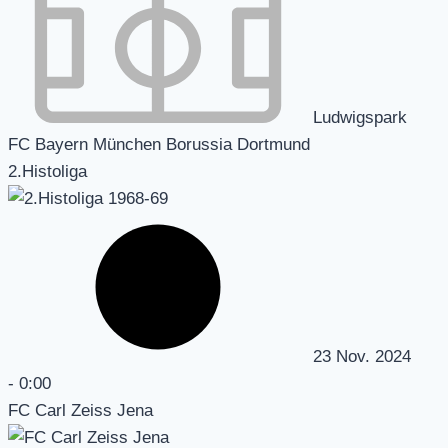
Ludwigspark
FC Bayern München Borussia Dortmund
2.Histoliga
23 Nov. 2024
-
0:00
FC Carl Zeiss Jena