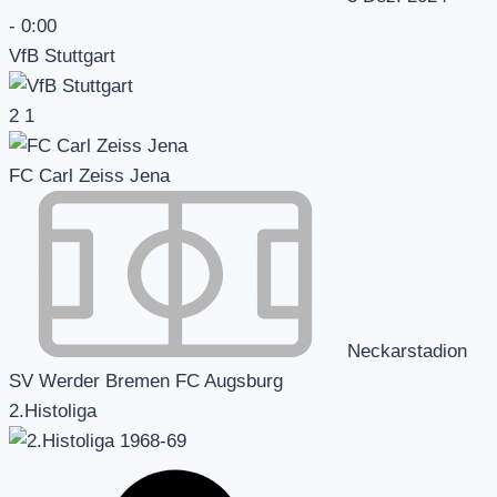
-
0:00
VfB Stuttgart
2
1
FC Carl Zeiss Jena
Neckarstadion
SV Werder Bremen FC Augsburg
2.Histoliga