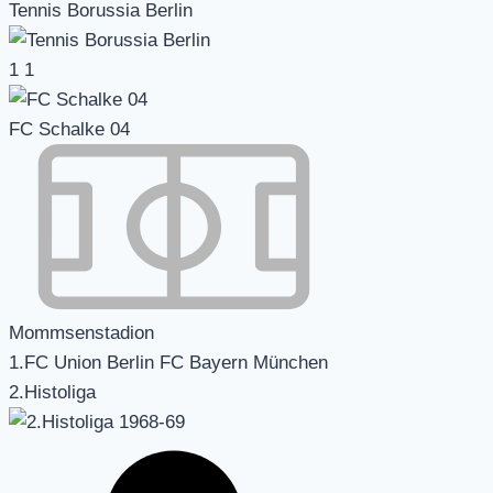
Tennis Borussia Berlin
1
1
FC Schalke 04
Mommsenstadion
1.FC Union Berlin FC Bayern München
2.Histoliga