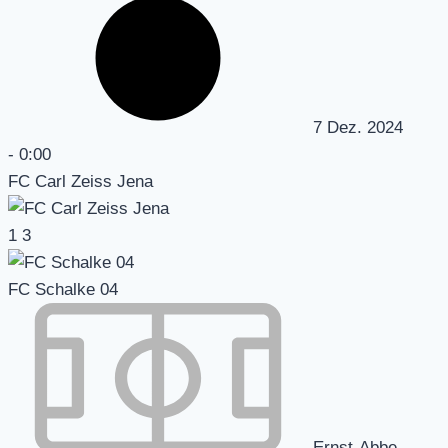
7 Dez. 2024
-
0:00
FC Carl Zeiss Jena
1
3
FC Schalke 04
Ernst-Abbe-