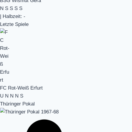
BSG Wismut Gera
N
S
S
S
S
|
Halbzeit: -
Letzte Spiele
FC Rot-Weiß Erfurt
U
N
N
N
S
Thüringer Pokal