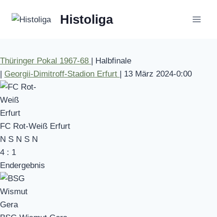
Zum
Histoliga
Inhalt
springen
Thüringer Pokal 1967-68
|
Halbfinale
|
Georgii-Dimitroff-Stadion Erfurt
|
13 März 2024
-
0:00
FC Rot-Weiß Erfurt
N
S
N
S
N
4
:
1
Endergebnis