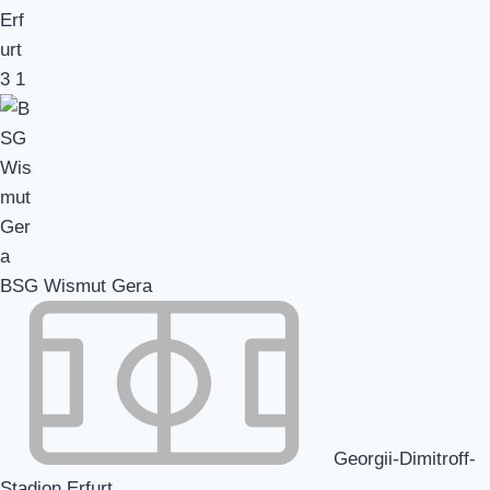
3
1
BSG Wismut Gera
Georgii-Dimitroff-
Stadion Erfurt