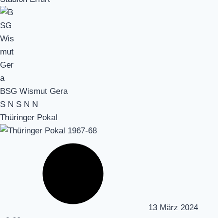
BSG Wismut Gera
S
N
S
N
N
Thüringer Pokal
13 März 2024