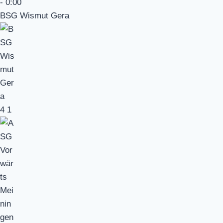
-
0:00
BSG Wismut Gera
4
1