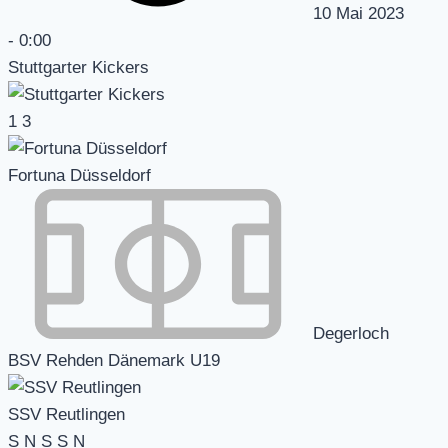
10 Mai 2023
-
0:00
Stuttgarter Kickers
1
3
Fortuna Düsseldorf
Degerloch
BSV Rehden Dänemark U19
SSV Reutlingen
S
N
S
S
N