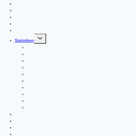
Startseite
Mitmachen!
Regeln
Alle Wettbewerbe
Des Spielleiters Tipp
Untermenü
Statistiken
umschalten
Kuriositäten
Wer hat was gewonnen?
Trainerranking
Rekorde 1.Liga
Rekorde 2.Liga
Anzahl Tabellenführungen
5-Jahres-Wertung für den Europapokal
Europäisches Klubranking
Trainer des Jahres
Ehrentafel
1.Histoliga
2.Histoliga
3.Histoliga
DFB-Pokal