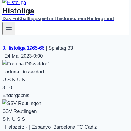
Histoliga
Das Fußballtippspiel mit historischem Hintergrund
3.Histoliga 1965-66
|
Spieltag 33
|
24 Mai 2023
-
0:00
Fortuna Düsseldorf
U
S
N
U
N
3
:
0
Endergebnis
SSV Reutlingen
S
N
U
S
S
|
Halbzeit: -
|
Espanyol Barcelona FC Cadiz