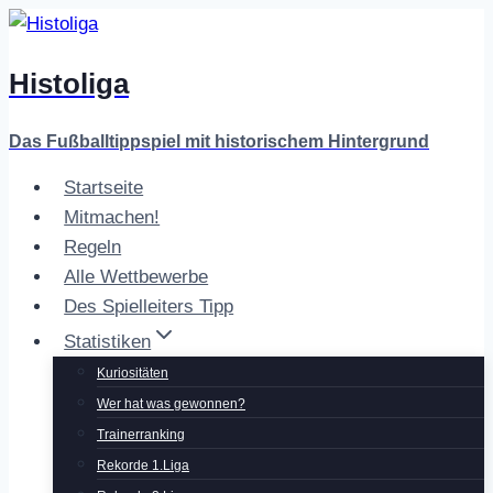
Zum
Inhalt
Histoliga
springen
Das Fußballtippspiel mit historischem Hintergrund
Startseite
Mitmachen!
Regeln
Alle Wettbewerbe
Des Spielleiters Tipp
Statistiken
Kuriositäten
Wer hat was gewonnen?
Trainerranking
Rekorde 1.Liga