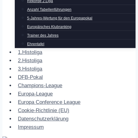
Rekorde 2.Liga
Anzahl Tabellenführungen
5-Jahres-Wertung für den Europapokal
Europäisches Klubranking
Trainer des Jahres
Ehrentafel
1.Histoliga
2.Histoliga
3.Histoliga
DFB-Pokal
Champions-League
Europa-League
Europa Conference League
Cookie-Richtlinie (EU)
Datenschutzerklärung
Impressum