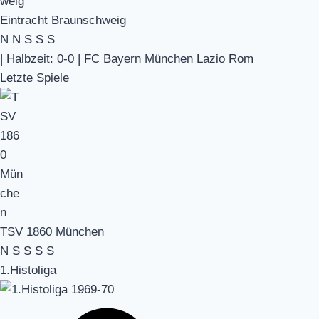
Eintracht Braunschweig
N
N
S
S
S
|
Halbzeit: 0-0
|
FC Bayern München Lazio Rom
Letzte Spiele
TSV 1860 München
N
S
S
S
S
1.Histoliga