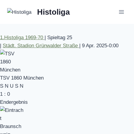
Zum
Histoliga
Inhalt
springen
1.Histoliga 1969-70
|
Spieltag 25
|
Städt. Stadion Grünwalder Straße
|
9 Apr. 2025
-
0:00
TSV 1860 München
S
N
U
S
N
1
:
0
Endergebnis