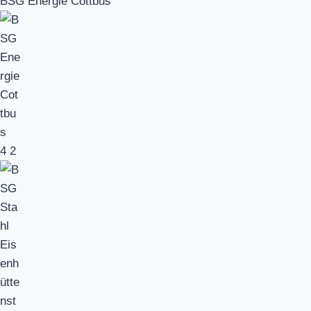
BSG Energie Cottbus
4
2