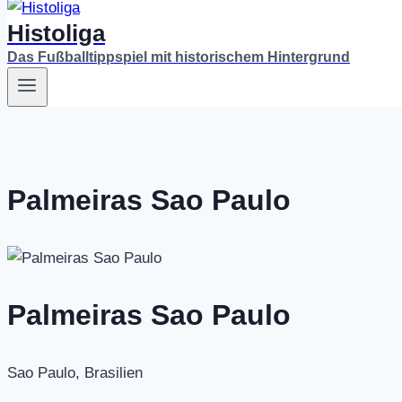
Histoliga
Das Fußballtippspiel mit historischem Hintergrund
Palmeiras Sao Paulo
Palmeiras Sao Paulo
Sao Paulo, Brasilien