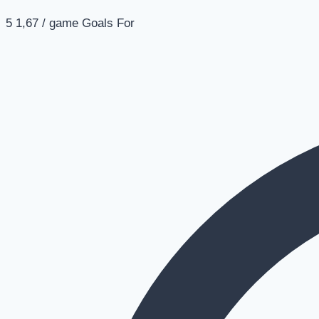
5
1,67 / game
Goals For