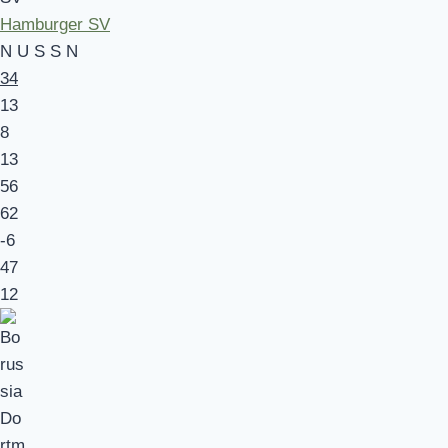
Hamburger SV
N
U
S
S
N
34
13
8
13
56
62
-6
47
12