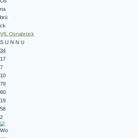
VfL Osnabrück
S
U
N
N
U
34
17
7
10
79
60
19
58
2