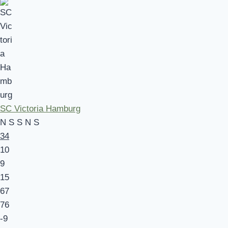
SC Victoria Hamburg
N
S
S
N
S
34
10
9
15
67
76
-9