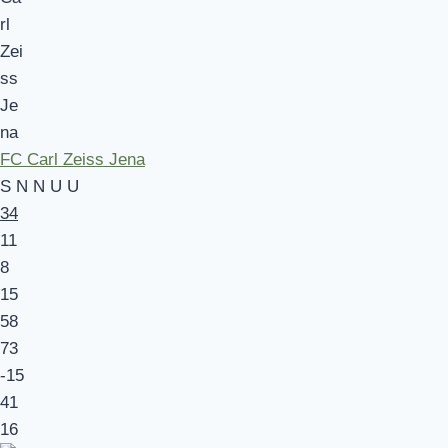
FC Carl Zeiss Jena
S
N
N
U
U
34
11
8
15
58
73
-15
41
16