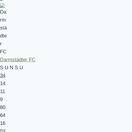
Darmstädter FC
S
U
N
S
U
34
14
11
9
80
64
16
53