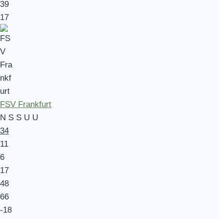
39
17
FSV Frankfurt
N
S
S
U
U
34
11
6
17
48
66
-18