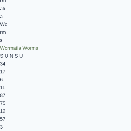
Wormatia Worms
S
U
N
S
U
34
17
6
11
87
75
12
57
3