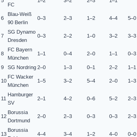
5
1–2
3–2
2–3
1–1
FC
Blau-Weiß
6
0–3
2–3
1–2
4–4
5–0
90 Berlin
SG Dynamo
7
0–3
2–2
1–0
3–2
3–3
Dresden
FC Bayern
8
1–1
0–4
2–0
1–1
0–3
München
9
SG Nordring
2–0
1–3
0–1
2–2
1–1
FC Wacker
10
1–5
3–2
5–4
2–0
1–3
München
Hamburger
11
2–1
4–2
0–6
5–2
2–3
SV
Borussia
12
2–0
2–3
0–3
0–3
2–3
Dortmund
Borussia
13
4–4
3–4
1–2
4–0
0–0