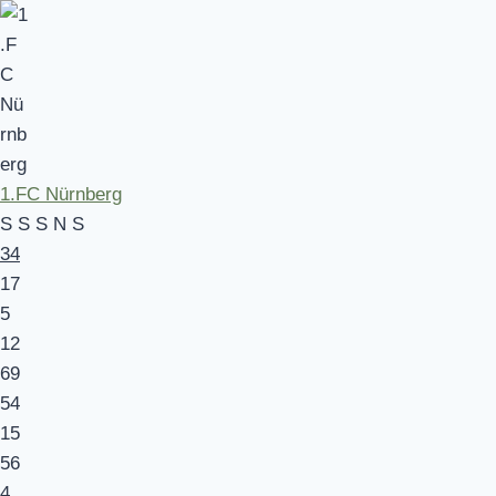
1.FC Nürnberg
S
S
S
N
S
34
17
5
12
69
54
15
56
4