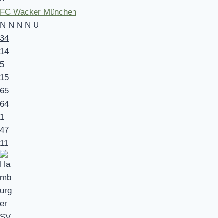
FC Wacker München
N
N
N
N
U
34
14
5
15
65
64
1
47
11