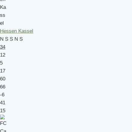
Hessen Kassel
N
S
S
N
S
34
12
5
17
60
66
-6
41
15