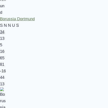
Borussia Dortmund
S
N
N
U
S
34
13
5
16
65
81
-16
44
13