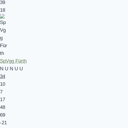
39
18
SpVgg Fürth
N
U
N
U
U
34
10
7
17
48
69
-21