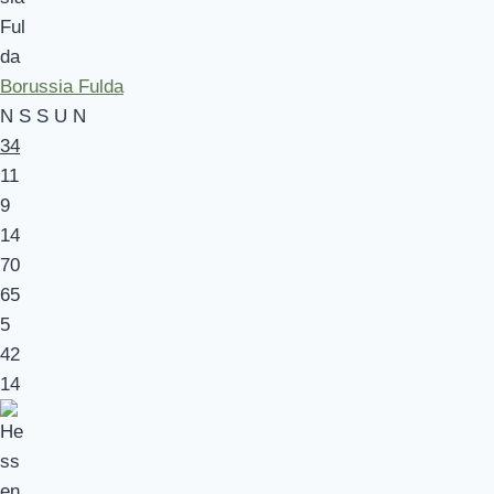
Borussia Fulda
N
S
S
U
N
34
11
9
14
70
65
5
42
14