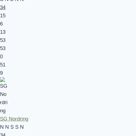
34
15
6
13
53
53
0
51
9
SG Nordring
N
N
S
S
N
34