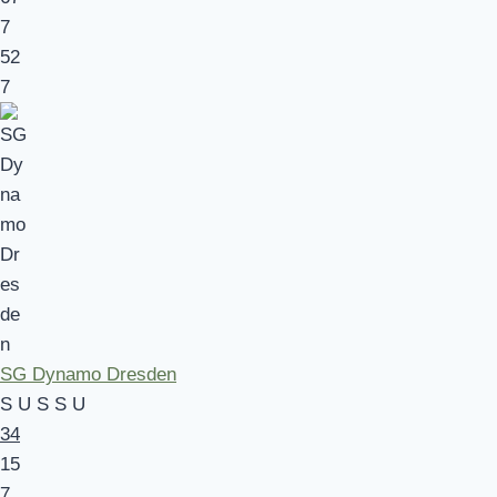
7
52
7
SG Dynamo Dresden
S
U
S
S
U
34
15
7