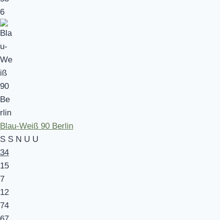
6
Blau-Weiß 90 Berlin
S
S
N
U
U
34
15
7
12
74
67