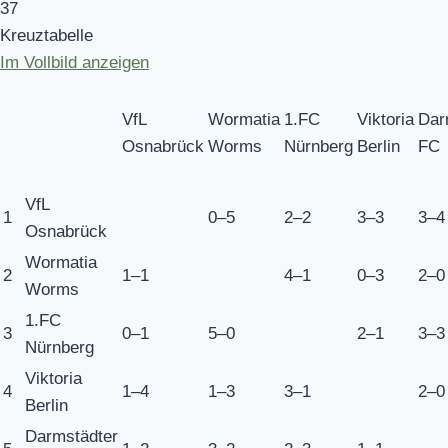
37
Kreuztabelle
Im Vollbild anzeigen
VfL
Wormatia
1.FC
Viktoria
Dar
Osnabrück
Worms
Nürnberg
Berlin
FC
VfL
1
0–5
2–2
3–3
3–4
Osnabrück
Wormatia
2
1–1
4–1
0–3
2–0
Worms
1.FC
3
0–1
5–0
2–1
3–3
Nürnberg
Viktoria
4
1–4
1–3
3–1
2–0
Berlin
Darmstädter