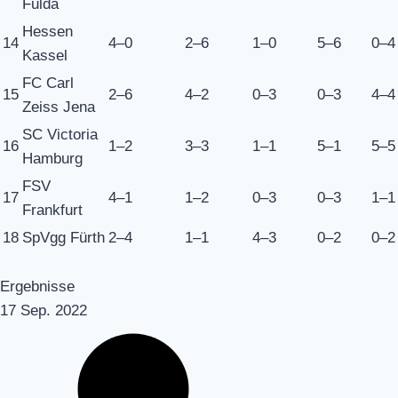
Fulda
Hessen
14
4–0
2–6
1–0
5–6
0–4
Kassel
FC Carl
15
2–6
4–2
0–3
0–3
4–4
Zeiss Jena
SC Victoria
16
1–2
3–3
1–1
5–1
5–5
Hamburg
FSV
17
4–1
1–2
0–3
0–3
1–1
Frankfurt
18
SpVgg Fürth
2–4
1–1
4–3
0–2
0–2
Ergebnisse
17 Sep. 2022