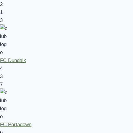
2
1
3
FC Dundalk
4
3
7
FC Portadown
6