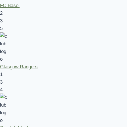
FC Basel
2
3
5
Glasgow Rangers
1
3
4