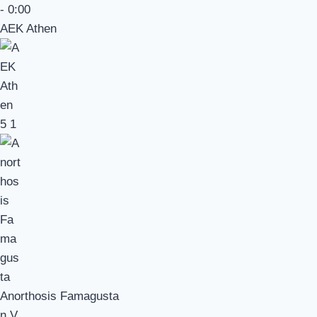
-
0:00
AEK Athen
5
1
Anorthosis Famagusta
n.V.