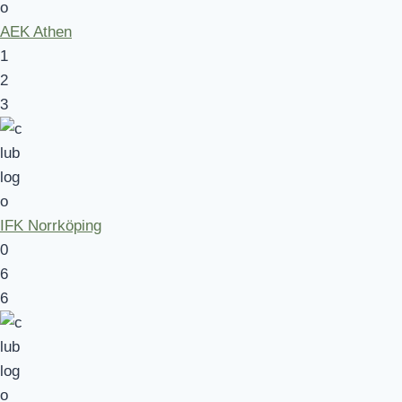
AEK Athen
1
2
3
IFK Norrköping
0
6
6