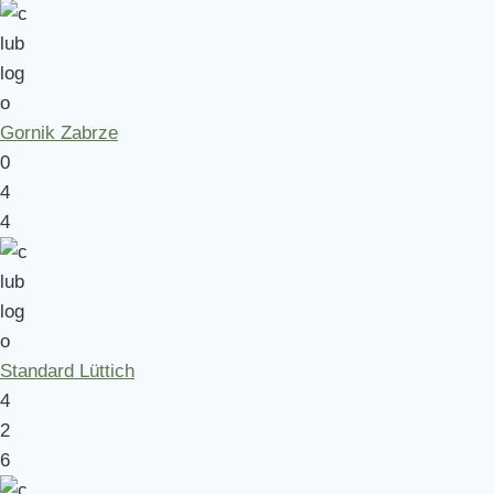
Gornik Zabrze
0
4
4
Standard Lüttich
4
2
6