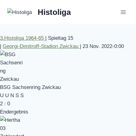
Zum
Histoliga
Inhalt
springen
3.Histoliga 1964-65
|
Spieltag 15
|
Georgi-Dimitroff-Stadion Zwickau
|
23 Nov. 2022
-
0:00
BSG Sachsenring Zwickau
U
U
N
S
S
2
:
0
Endergebnis