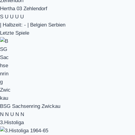
Hertha 03 Zehlendorf
S
U
U
U
U
|
Halbzeit: -
|
Belgien Serbien
Letzte Spiele
BSG Sachsenring Zwickau
N
N
U
N
N
3.Histoliga