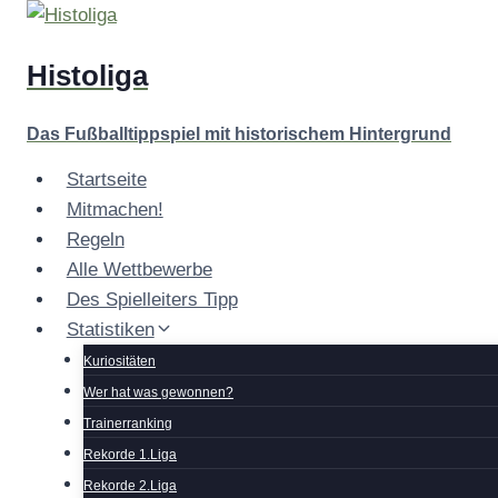
Zum
Inhalt
Histoliga
springen
Das Fußballtippspiel mit historischem Hintergrund
Startseite
Mitmachen!
Regeln
Alle Wettbewerbe
Des Spielleiters Tipp
Statistiken
Kuriositäten
Wer hat was gewonnen?
Trainerranking
Rekorde 1.Liga
Rekorde 2.Liga