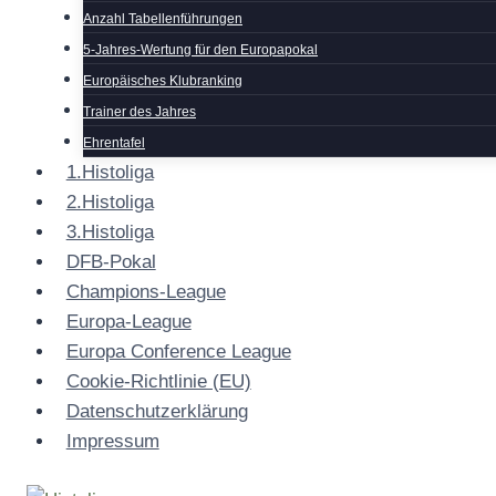
Anzahl Tabellenführungen
5-Jahres-Wertung für den Europapokal
Europäisches Klubranking
Trainer des Jahres
Ehrentafel
1.Histoliga
2.Histoliga
3.Histoliga
DFB-Pokal
Champions-League
Europa-League
Europa Conference League
Cookie-Richtlinie (EU)
Datenschutzerklärung
Impressum