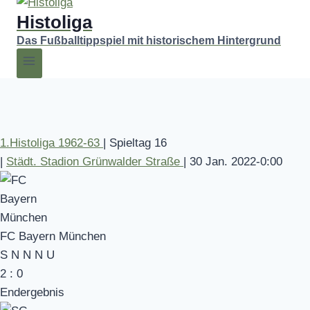
Histoliga
Das Fußballtippspiel mit historischem Hintergrund
1.Histoliga 1962-63
|
Spieltag 16
|
Städt. Stadion Grünwalder Straße
|
30 Jan. 2022
-
0:00
FC Bayern München
S
N
N
N
U
2
:
0
Endergebnis