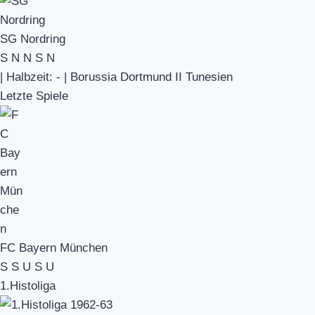
SG Nordring
S
N
N
S
N
|
Halbzeit: -
|
Borussia Dortmund II Tunesien
Letzte Spiele
FC Bayern München
S
S
U
S
U
1.Histoliga