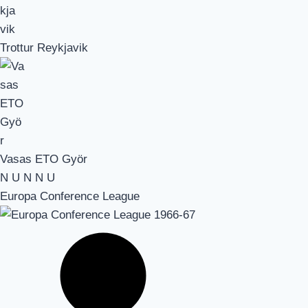
Trottur Reykjavik
Vasas ETO Györ
N
U
N
N
U
Europa Conference League