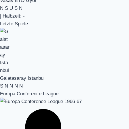
Vasas ETO Györ
N
S
U
S
N
|
Halbzeit: -
Letzte Spiele
Galatasaray Istanbul
S
N
N
N
N
Europa Conference League