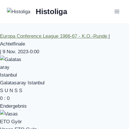
Zum
Histoliga
Inhalt
springen
Europa Conference League 1966-67 - K.O.-Runde
|
Achtelfinale
|
9 Nov. 2023
-
0:00
Galatasaray Istanbul
S
U
N
S
S
0
:
0
Endergebnis