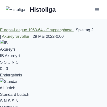
Zum
Histoliga
Inhalt
springen
Europa-League 1963-64 - Gruppenphase
|
Spieltag 2
|
Akureyrarvöllur
|
29 Mai 2022
-
0:00
IB Akureyri
S
S
U
N
S
0
:
0
Endergebnis
Standard Lüttich
S
N
S
S
N