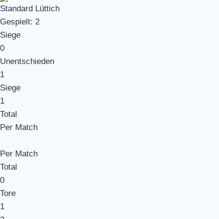
Standard Lüttich
Gespielt:
2
Siege
0
Unentschieden
1
Siege
1
Total
Per Match
Per Match
Total
0
Tore
1