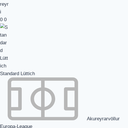
0
0
Standard Lüttich
Akureyrarvöllur
Europa-League