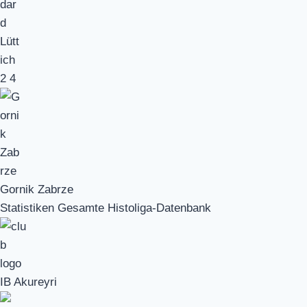
2
4
Gornik Zabrze
Statistiken Gesamte Histoliga-Datenbank
IB Akureyri