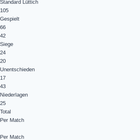
Standard Lüttich
105
Gespielt
66
42
Siege
24
20
Unentschieden
17
43
Niederlagen
25
Total
Per Match
Per Match