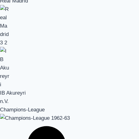
Real Madrid
3
2
IB Akureyri
n.V.
Champions-League