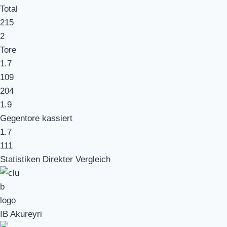
Total
215
2
Tore
1.7
109
204
1.9
Gegentore kassiert
1.7
111
Statistiken Direkter Vergleich
IB Akureyri