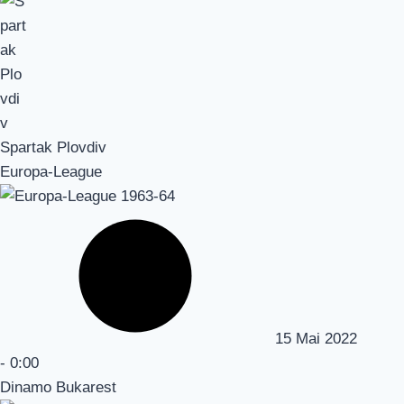
Spartak Plovdiv
Europa-League
15 Mai 2022
-
0:00
Dinamo Bukarest