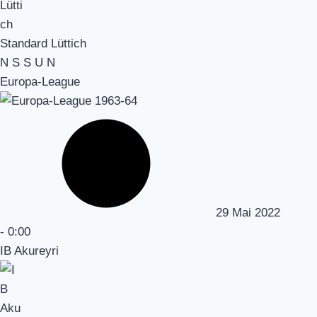
Standard Lüttich
N
S
S
U
N
Europa-League
29 Mai 2022
-
0:00
IB Akureyri