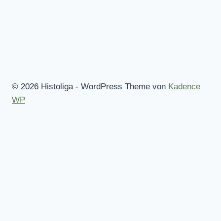
© 2026 Histoliga - WordPress Theme von
Kadence
WP
Startseite
Mitmachen!
Regeln
Alle Wettbewerbe
Des Spielleiters Tipp
Untermenü
Statistiken
umschalten