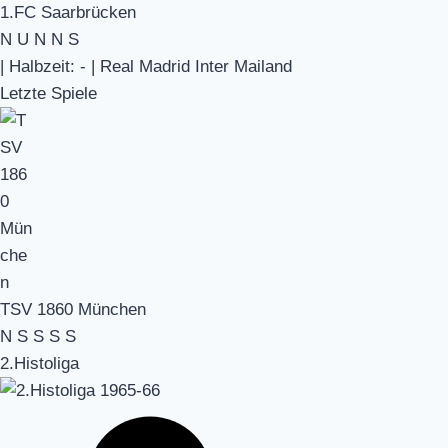
1.FC Saarbrücken
N
U
N
N
S
|
Halbzeit: -
|
Real Madrid Inter Mailand
Letzte Spiele
TSV 1860 München
N
S
S
S
S
2.Histoliga