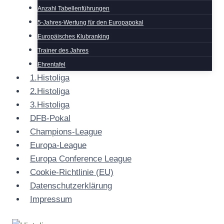
Anzahl Tabellenführungen
5-Jahres-Wertung für den Europapokal
Europäisches Klubranking
Trainer des Jahres
Ehrentafel
1.Histoliga
2.Histoliga
3.Histoliga
DFB-Pokal
Champions-League
Europa-League
Europa Conference League
Cookie-Richtlinie (EU)
Datenschutzerklärung
Impressum