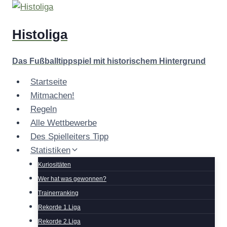
Zum
Inhalt
Histoliga
springen
Das Fußballtippspiel mit historischem Hintergrund
Startseite
Mitmachen!
Regeln
Alle Wettbewerbe
Des Spielleiters Tipp
Statistiken
Kuriositäten
Wer hat was gewonnen?
Trainerranking
Rekorde 1.Liga
Rekorde 2.Liga