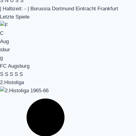
S
N
U
S
S
|
Halbzeit: -
|
Borussia Dortmund Eintracht Frankfurt
Letzte Spiele
FC Augsburg
S
S
S
S
S
2.Histoliga