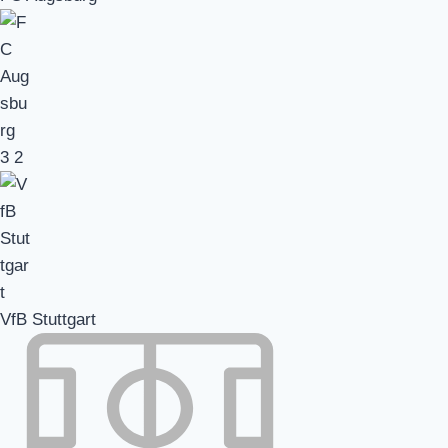
3
2
VfB Stuttgart