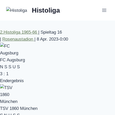
Zum
Histoliga
Inhalt
springen
2.Histoliga 1965-66
|
Spieltag 16
|
Rosenaustadion
|
8 Apr. 2023
-
0:00
FC Augsburg
N
S
S
U
S
3
:
1
Endergebnis
TSV 1860 München