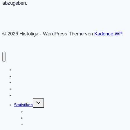
abzugeben.
© 2026 Histoliga - WordPress Theme von
Kadence WP
Startseite
Mitmachen!
Regeln
Alle Wettbewerbe
Des Spielleiters Tipp
Untermenü
Statistiken
umschalten
Kuriositäten
Wer hat was gewonnen?
Trainerranking