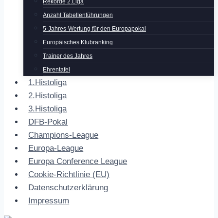
Rekorde 2.Liga
Anzahl Tabellenführungen
5-Jahres-Wertung für den Europapokal
Europäisches Klubranking
Trainer des Jahres
Ehrentafel
1.Histoliga
2.Histoliga
3.Histoliga
DFB-Pokal
Champions-League
Europa-League
Europa Conference League
Cookie-Richtlinie (EU)
Datenschutzerklärung
Impressum