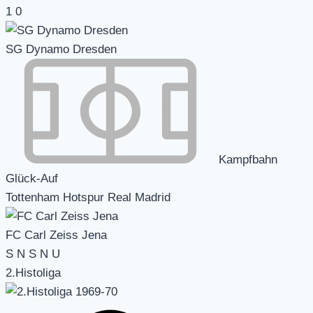
1
0
SG Dynamo Dresden
Kampfbahn
Glück-Auf
Tottenham Hotspur Real Madrid
FC Carl Zeiss Jena
S
N
S
N
U
2.Histoliga