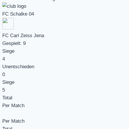
FC Schalke 04
FC Carl Zeiss Jena
Gespielt:
9
Siege
4
Unentschieden
0
Siege
5
Total
Per Match
Per Match
Total