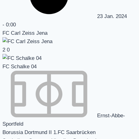
23 Jan. 2024
-
0:00
FC Carl Zeiss Jena
2
0
FC Schalke 04
Ernst-Abbe-
Sportfeld
Borussia Dortmund II 1.FC Saarbrücken