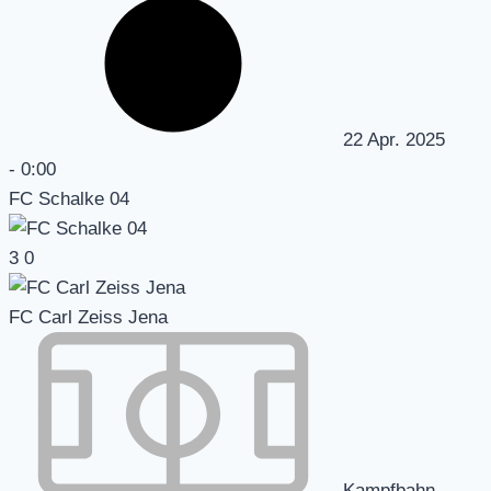
22 Apr. 2025
-
0:00
FC Schalke 04
3
0
FC Carl Zeiss Jena
Kampfbahn