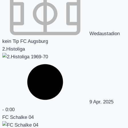
Wedaustadion
kein Tip FC Augsburg
2.Histoliga
9 Apr. 2025
-
0:00
FC Schalke 04