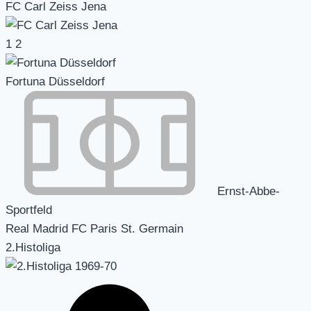
FC Carl Zeiss Jena
1
2
Fortuna Düsseldorf
Ernst-Abbe-
Sportfeld
Real Madrid FC Paris St. Germain
2.Histoliga