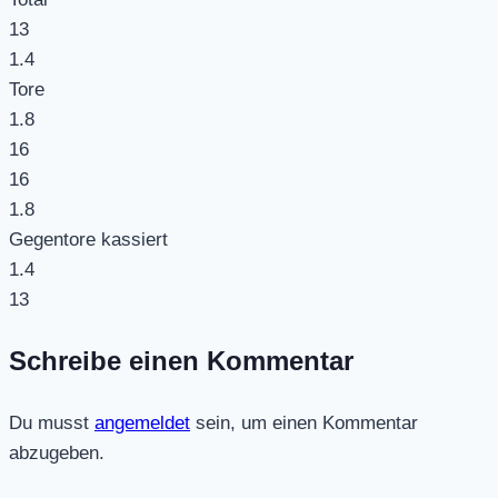
13
1.4
Tore
1.8
16
16
1.8
Gegentore kassiert
1.4
13
Schreibe einen Kommentar
Du musst
angemeldet
sein, um einen Kommentar
abzugeben.